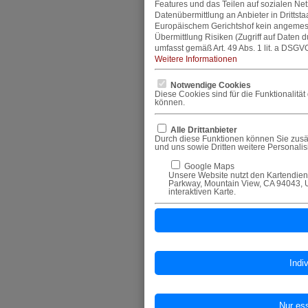
Features und das Teilen auf sozialen Ne
Datenübermittlung an Anbieter in Dritts
Europäischem Gerichtshof kein angemes
Übermittlung Risiken (Zugriff auf Daten 
umfasst gemäß Art. 49 Abs. 1 lit. a DSGVO
Weitere Informationen
Notwendige Cookies
Diese Cookies sind für die Funktionalitä
können.
Alle Drittanbieter
Durch diese Funktionen können Sie zusät
und uns sowie Dritten weitere Personali
Google Maps
Unsere Website nutzt den Kartendiens
Parkway, Mountain View, CA 94043, U
interaktiven Karte.