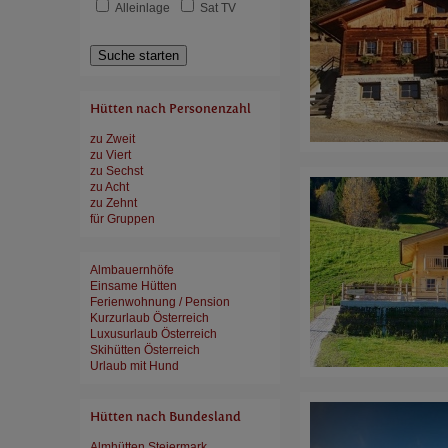
Alleinlage
Sat TV
Suche starten
Hütten nach Personenzahl
zu Zweit
zu Viert
zu Sechst
zu Acht
zu Zehnt
für Gruppen
Almbauernhöfe
Einsame Hütten
Ferienwohnung / Pension
Kurzurlaub Österreich
Luxusurlaub Österreich
Skihütten Österreich
Urlaub mit Hund
Hütten nach Bundesland
Almhütten Steiermark