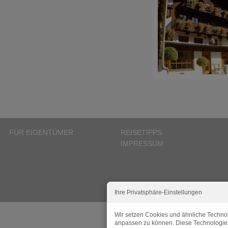
FÜR EIGENTÜMER
REISETIPPS
IMPRESSUM
Ihre Privatsphäre-Einstellungen
Wir setzen Cookies und ähnliche Technol
anpassen zu können. Diese Technologie