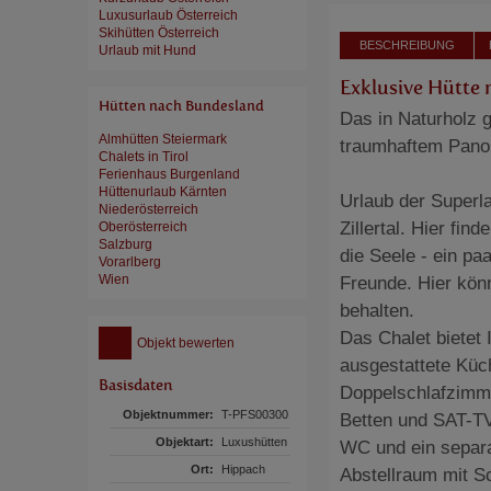
Luxusurlaub Österreich
Skihütten Österreich
BESCHREIBUNG
Urlaub mit Hund
Exklusive Hütte
Hütten nach Bundesland
Das in Naturholz 
Almhütten Steiermark
traumhaftem Panor
Chalets in Tirol
Ferienhaus Burgenland
Hüttenurlaub Kärnten
Urlaub der Superl
Niederösterreich
Zillertal. Hier fin
Oberösterreich
Salzburg
die Seele - ein pa
Vorarlberg
Wien
Freunde. Hier könn
behalten.
Das Chalet bietet
Objekt bewerten
ausgestattete Küc
Basisdaten
Doppelschlafzimme
Objektnummer:
T-PFS00300
Betten und SAT-TV
Objektart:
Luxushütten
WC und ein separa
Ort:
Hippach
Abstellraum mit Sc