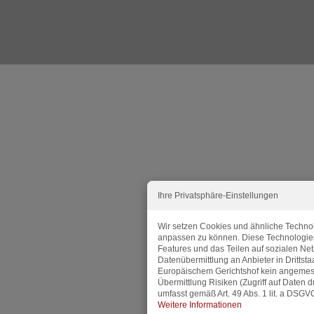
Ihre Privatsphäre-Einstellungen
Wir setzen Cookies und ähnliche Technol
anpassen zu können. Diese Technologie
Features und das Teilen auf sozialen Ne
Datenübermittlung an Anbieter in Dritts
Europäischem Gerichtshof kein angemes
Übermittlung Risiken (Zugriff auf Daten 
umfasst gemäß Art. 49 Abs. 1 lit. a DSGVO
Weitere Informationen