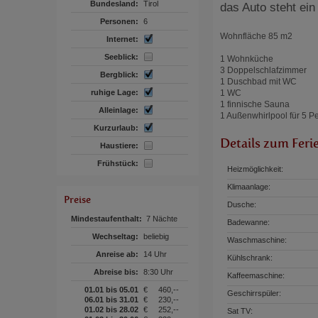
Bundesland:
Tirol
das Auto steht ein
Personen:
6
Wohnfläche 85 m2
Internet:
Seeblick:
1 Wohnküche
3 Doppelschlafzimmer
Bergblick:
1 Duschbad mit WC
ruhige Lage:
1 WC
1 finnische Sauna
Alleinlage:
1 Außenwhirlpool für 5 P
Kurzurlaub:
Details zum Feri
Haustiere:
Frühstück:
Heizmöglichkeit:
Klimaanlage:
Preise
Dusche:
Mindestaufenthalt:
7 Nächte
Badewanne:
Wechseltag:
beliebig
Waschmaschine:
Anreise ab:
14 Uhr
Kühlschrank:
Abreise bis:
8:30 Uhr
Kaffeemaschine:
01.01 bis 05.01
€
460,--
Geschirrspüler:
06.01 bis 31.01
€
230,--
01.02 bis 28.02
€
252,--
Sat TV: