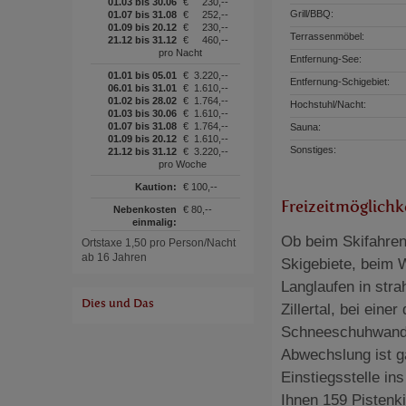
01.03 bis 30.06
€
230,--
Grill/BBQ:
01.07 bis 31.08
€
252,--
01.09 bis 20.12
€
230,--
Terrassenmöbel:
21.12 bis 31.12
€
460,--
pro Nacht
Entfernung-See:
01.01 bis 05.01
€
3.220,--
Entfernung-Schigebiet:
06.01 bis 31.01
€
1.610,--
01.02 bis 28.02
€
1.764,--
Hochstuhl/Nacht:
01.03 bis 30.06
€
1.610,--
01.07 bis 31.08
€
1.764,--
Sauna:
01.09 bis 20.12
€
1.610,--
Sonstiges:
21.12 bis 31.12
€
3.220,--
pro Woche
Kaution:
€ 100,--
Freizeitmöglichk
Nebenkosten
€ 80,--
einmalig:
Ob beim Skifahre
Ortstaxe 1,50 pro Person/Nacht
ab 16 Jahren
Skigebiete, beim
Langlaufen in str
Dies und Das
Zillertal, bei ein
Schneeschuhwander
Abwechslung ist ga
Einstiegsstelle i
Ihnen 159 Pistenki