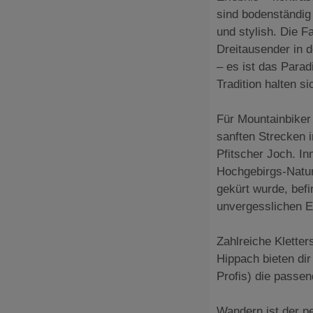
sind bodenständig
und stylish. Die F
Dreitausender in d
– es ist das Parad
Tradition halten s
Für Mountainbiker 
sanften Strecken i
Pfitscher Joch. I
Hochgebirgs-Natur
gekürt wurde, befi
unvergesslichen E
Zahlreiche Kletter
Hippach bieten dir
Profis) die passe
Wandern ist der p