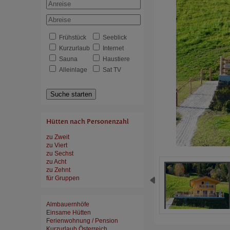
Frühstück
Seeblick
Kurzurlaub
Internet
Sauna
Haustiere
Alleinlage
Sat TV
Suche starten
Hütten nach Personenzahl
zu Zweit
zu Viert
zu Sechst
zu Acht
zu Zehnt
für Gruppen
Almbauernhöfe
Einsame Hütten
Ferienwohnung / Pension
Kurzurlaub Österreich