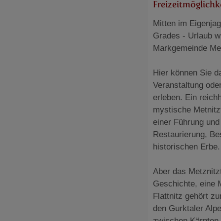
Freizeitmöglichk
Mitten im Eigenjag
Grades - Urlaub wi
Markgemeinde Metni
Hier können Sie d
Veranstaltung ode
erleben. Ein reich
mystische Metnitz
einer Führung und
Restaurierung, B
historischen Erbe.
Aber das Metznitzt
Geschichte, eine 
Flattnitz gehört z
den Gurktaler Alp
zwischen Kärnten u