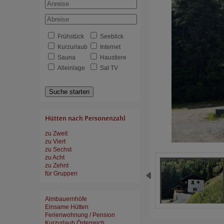
Frühstück
Seeblick
Kurzurlaub
Internet
Sauna
Haustiere
Alleinlage
Sat TV
Suche starten
Hütten nach Personenzahl
zu Zweit
zu Viert
zu Sechst
zu Acht
zu Zehnt
für Gruppen
Almbauernhöfe
Einsame Hütten
Ferienwohnung / Pension
Kurzurlaub Österreich