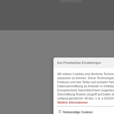
IMPRESSUM
Ihre Privatsphäre-Einstellungen
Wir setzen Cookies und ähnliche Technol
anpassen zu können. Diese Technologie
Features und das Teilen auf sozialen Ne
Datenübermittlung an Anbieter in Dritts
Europäischem Gerichtshof kein angemes
Übermittlung Risiken (Zugriff auf Daten 
umfasst gemäß Art. 49 Abs. 1 lit. a DSGVO
Weitere Informationen
Notwendige Cookies