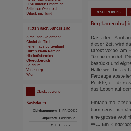
Luxusurlaub Österreich
Skihütten Österreich
BESCHREIBUNG
Urlaub mit Hund
Bergbauernhof im
Hütten nach Bundesland
Das ältere Almhau
Almhütten Steiermark
Chalets in Tirol
dieser Zeit wird 
Ferienhaus Burgenland
Direkt vorbei am 
Hüttenurlaub Kärnten
Niederösterreich
Teiche mündet. Die
Oberösterreich
bestückt und eign
Salzburg
Halle welche als 
Vorarlberg
Wien
Farzeuge abstellen
Punkte, die dieses
das Leben auf dem
Objekt bewerten
Einfach mal absch
Basisdaten
kärntnerischen Vor
Objektnummer:
K-PRX00632
eine grosse Wohn
Objektart:
Ferienhaus
WC. Ein Kinderbet
Ort:
Grades