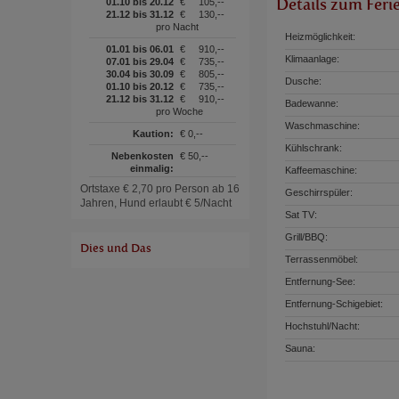
Details zum Feri
01.10 bis 20.12
€
105,--
21.12 bis 31.12
€
130,--
pro Nacht
Heizmöglichkeit:
01.01 bis 06.01
€
910,--
Klimaanlage:
07.01 bis 29.04
€
735,--
30.04 bis 30.09
€
805,--
Dusche:
01.10 bis 20.12
€
735,--
21.12 bis 31.12
€
910,--
Badewanne:
pro Woche
Waschmaschine:
Kaution:
€ 0,--
Kühlschrank:
Nebenkosten
€ 50,--
einmalig:
Kaffeemaschine:
Ortstaxe € 2,70 pro Person ab 16
Geschirrspüler:
Jahren, Hund erlaubt € 5/Nacht
Sat TV:
Grill/BBQ:
Dies und Das
Terrassenmöbel:
Entfernung-See:
Entfernung-Schigebiet:
Hochstuhl/Nacht:
Sauna: