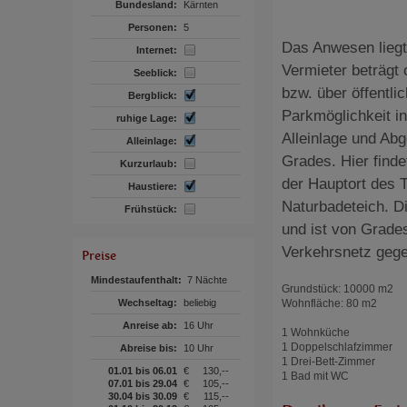
Bundesland:
Kärnten
Personen:
5
Das Anwesen liegt
Internet:
Vermieter beträgt 
Seeblick:
bzw. über öffentl
Bergblick:
Parkmöglichkeit i
ruhige Lage:
Alleinlage und Abg
Alleinlage:
Grades. Hier finde
Kurzurlaub:
der Hauptort des T
Haustiere:
Naturbadeteich. D
Frühstück:
und ist von Grades
Verkehrsnetz geg
Preise
Mindestaufenthalt:
7 Nächte
Grundstück: 10000 m2
Wechseltag:
beliebig
Wohnfläche: 80 m2
Anreise ab:
16 Uhr
1 Wohnküche
1 Doppelschlafzimmer
Abreise bis:
10 Uhr
1 Drei-Bett-Zimmer
01.01 bis 06.01
€
130,--
1 Bad mit WC
07.01 bis 29.04
€
105,--
30.04 bis 30.09
€
115,--