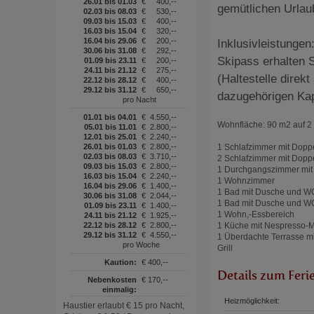
26.01 bis 01.03
€
400,--
gemütlichen Urlau
02.03 bis 08.03
€
530,--
09.03 bis 15.03
€
400,--
16.03 bis 15.04
€
320,--
16.04 bis 29.06
€
200,--
Inklusivleistungen
30.06 bis 31.08
€
292,--
Skipass erhalten 
01.09 bis 23.11
€
200,--
24.11 bis 21.12
€
275,--
(Haltestelle dir
22.12 bis 28.12
€
400,--
29.12 bis 31.12
€
650,--
dazugehörigen Kap
pro Nacht
01.01 bis 04.01
€
4.550,--
Wohnfläche: 90 m2 auf 
05.01 bis 11.01
€
2.800,--
12.01 bis 25.01
€
2.240,--
26.01 bis 01.03
€
2.800,--
1 Schlafzimmer mit Doppe
02.03 bis 08.03
€
3.710,--
2 Schlafzimmer mit Dopp
09.03 bis 15.03
€
2.800,--
1 Durchgangszimmer mit 
16.03 bis 15.04
€
2.240,--
1 Wohnzimmer
16.04 bis 29.06
€
1.400,--
1 Bad mit Dusche und W
30.06 bis 31.08
€
2.044,--
1 Bad mit Dusche und W
01.09 bis 23.11
€
1.400,--
1 Wohn,-Essbereich
24.11 bis 21.12
€
1.925,--
22.12 bis 28.12
€
2.800,--
1 Küche mit Nespresso-
29.12 bis 31.12
€
4.550,--
1 Überdachte Terrasse m
pro Woche
Grill
Kaution:
€ 400,--
Details zum Feri
Nebenkosten
€ 170,--
einmalig:
Heizmöglichkeit:
Haustier erlaubt € 15 pro Nacht,