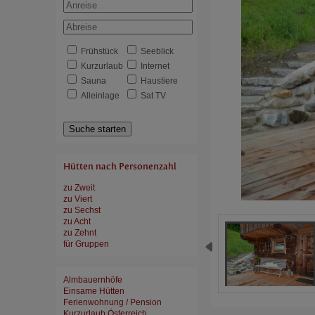
Frühstück
Seeblick
Kurzurlaub
Internet
Sauna
Haustiere
Alleinlage
Sat TV
Suche starten
Hütten nach Personenzahl
zu Zweit
zu Viert
zu Sechst
zu Acht
zu Zehnt
für Gruppen
Almbauernhöfe
Einsame Hütten
Ferienwohnung / Pension
Kurzurlaub Österreich