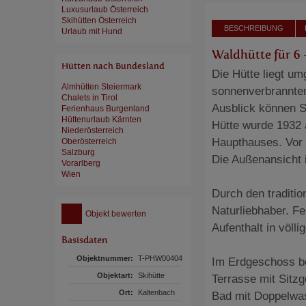
Luxusurlaub Österreich
Skihütten Österreich
BESCHREIBUNG
Urlaub mit Hund
Waldhütte für 6 -
Hütten nach Bundesland
Die Hütte liegt u
Almhütten Steiermark
sonnenverbrannten
Chalets in Tirol
Ausblick können Si
Ferienhaus Burgenland
Hüttenurlaub Kärnten
Hütte wurde 1932 a
Niederösterreich
Haupthauses. Vor 
Oberösterreich
Salzburg
Die Außenansicht 
Vorarlberg
Wien
Durch den traditio
Naturliebhaber. F
Objekt bewerten
Aufenthalt in völl
Basisdaten
Objektnummer:
T-PHW00404
Im Erdgeschoss be
Objektart:
Skihütte
Terrasse mit Sitz
Ort:
Kaltenbach
Bad mit Doppelwa