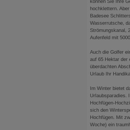
können Sie Ihre G
hochklettern. Abe
Badesee Schlitte
Wasserrutsche, da
Strömungskanal, 2
Aufenfeld mit 500
Auch die Golfer ei
auf 65 Hektar der 
überdachten Absch
Urlaub Ihr Handik
Im Winter bietet 
Urlaubsparadies. I
Hochfügen-Hochzil
sich den Winterspo
Hochfügen. Mit zw
Woche) ein traumha