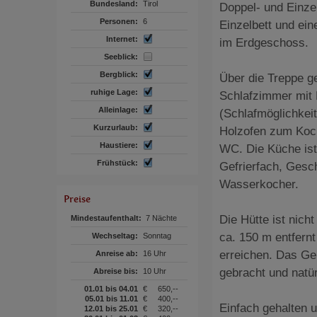
Bundesland:
Tirol
Doppel- und Einze
Personen:
6
Einzelbett und ei
Internet:
im Erdgeschoss.
Seeblick:
Bergblick:
Über die Treppe g
ruhige Lage:
Schlafzimmer mit 
Alleinlage:
(Schlafmöglichkeit
Kurzurlaub:
Holzofen zum Koc
Haustiere:
WC. Die Küche ist 
Frühstück:
Gefrierfach, Gesc
Wasserkocher.
Preise
Die Hütte ist nich
Mindestaufenthalt:
7 Nächte
ca. 150 m entfern
Wechseltag:
Sonntag
erreichen. Das Gep
Anreise ab:
16 Uhr
gebracht und natür
Abreise bis:
10 Uhr
01.01 bis 04.01
€
650,--
05.01 bis 11.01
€
400,--
Einfach gehalten 
12.01 bis 25.01
€
320,--