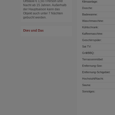
Ortstaxe € 1,50 / Person und
Klimaanlage:
Nacht ab 15 Jahren. Außerhalb
Dusche:
der Hauptsaison kann das
Objekt auch unter 7 Nächten
Badewanne:
gebucht werden.
Waschmaschine:
Kühlschrank:
Dies und Das
Kaffeemaschine:
Geschirrspüler:
Sat TV:
Grill/BBQ:
Terrassenmöbel:
Entfernung-See:
Entfernung-Schigebiet:
Hochstuhl/Nacht:
Sauna:
Sonstiges: