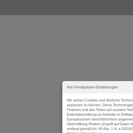
Ihre Privatsphäre-Einstellungen
Wir setzen Cookies und ähnliche Technol
anpassen zu können. Diese Technologie
Features und das Teilen auf sozialen Ne
Datenübermittlung an Anbieter in Dritts
Europäischem Gerichtshof kein angemes
Übermittlung Risiken (Zugriff auf Daten 
umfasst gemäß Art. 49 Abs. 1 lit. a DSGVO