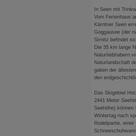
In Seen mit Trink
Vom Ferienhaus am
Kärntner Seen err
Goggausee (der näc
Sirnitz befindet s
Die 35 km lange N
Naturliebhabern v
Naturlandschaft d
gaben der älteste
den erdgeschichtl
Das Skigebiet Hoch
2441 Meter Seehöh
Seehöhe) können S
Wintertag nach spo
Rodelpartie, einer
Schneeschuhwande