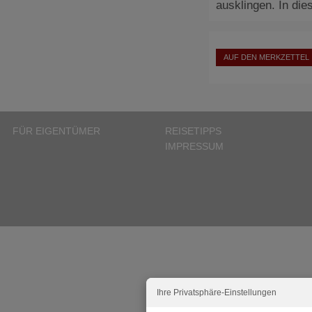
ausklingen. In di
AUF DEN MERKZETTEL
FÜR EIGENTÜMER
REISETIPPS
IMPRESSUM
Ihre Privatsphäre-Einstellungen