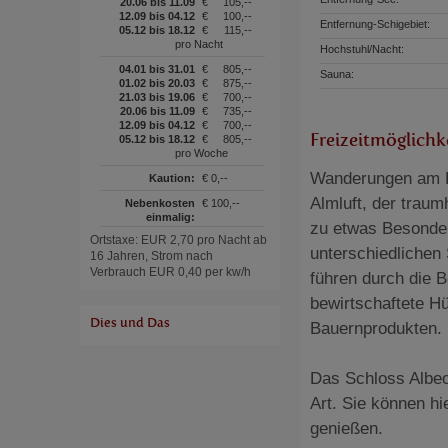
20.06 bis 11.09
€
105,--
12.09 bis 04.12
€
100,--
Entfernung-Schigebiet:
05.12 bis 18.12
€
115,--
pro Nacht
Hochstuhl/Nacht:
04.01 bis 31.01
€
805,--
Sauna:
01.02 bis 20.03
€
875,--
21.03 bis 19.06
€
700,--
20.06 bis 11.09
€
735,--
12.09 bis 04.12
€
700,--
Freizeitmöglichk
05.12 bis 18.12
€
805,--
pro Woche
Wanderungen am Ho
Kaution:
€ 0,--
Almluft, der traum
Nebenkosten
€ 100,--
einmalig:
zu etwas Besonder
Ortstaxe: EUR 2,70 pro Nacht ab
unterschiedlichen
16 Jahren, Strom nach
Verbrauch EUR 0,40 per kw/h
führen durch die 
bewirtschaftete H
Dies und Das
Bauernprodukten.
Das Schloss Albec
Art. Sie können h
genießen.