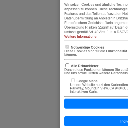
Wir setzen Cookies und ähnliche Technol
anpassen zu können. Diese Technologie
Features und das Teilen auf sozialen Ne
Datenübermittlung an Anbieter in Dritts
Europäischem Gerichtshof kein angemes
Übermittlung Risiken (Zugriff auf Daten 
umfasst gemäß Art. 49 Abs. 1 lit. a DSGVO
Weitere Informationen
Notwendige Cookies
Diese Cookies sind für die Funktionalitä
können.
Alle Drittanbieter
Durch diese Funktionen können Sie zusät
und uns sowie Dritten weitere Personali
Google Maps
Unsere Website nutzt den Kartendiens
Parkway, Mountain View, CA 94043, U
interaktiven Karte.