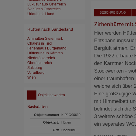
Luxusurlaub Österreich
Skihütten Österreich
BESCHREIBUNG
Urlaub mit Hund
Zirbenhütte mit
Hütten nach Bundesland
Hier werden Hütte
Almhütten Steiermark
Entspannungssuche
Chalets in Tirol
Bergluft atmen. E
Ferienhaus Burgenland
Hüttenurlaub Kärnten
Die 1922 erbaute 
Niederösterreich
den Kärntner Nock
Oberösterreich
Salzburg
Stockwerken - wob
Vorarlberg
Wien
einer traumhaften
welche sich über 
Eine großzügige W
Objekt bewerten
mit Himmelbett und
Basisdaten
befindet sich die 
Objektnummer:
K-PJO00619
3 weitere schöne 
Objektart:
Hütten
ein separates WC.
Ort:
Hochrindl