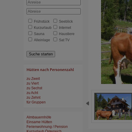
Frühstück
Seeblick
Kurzurlaub
Internet
Sauna
Haustiere
Alleinlage
Sat TV
Suche starten
Hütten nach Personenzahl
zu Zweit
zu Viert
zu Sechst
zu Acht
zu Zehnt
für Gruppen
Almbauernhöfe
Einsame Hütten
Ferienwohnung / Pension
Kurzurlaub Österreich