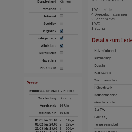
Wohnfläche 100 m2
Bundesland:
Kärnten
Personen:
4
1 Wohnküche
4 Doppelschlafzimmer
Internet:
2 Bäder mit WC
Seeblick:
1 WC
1 Sauna
Bergblick:
ruhige Lage:
Details zum Feri
Alleinlage:
Heizmöglichkeit:
Kurzurlaub:
Klimaanlage:
Haustiere:
Dusche:
Frühstück:
Badewanne:
Waschmaschine:
Preise
Kühlschrank:
Mindestaufenthalt:
7 Nächte
Kaffeemaschine:
Wechseltag:
Samstag
Geschirrspüler:
Anreise ab:
14 Uhr
Sat TV:
Abreise bis:
10 Uhr
Grill/BBQ:
04.01 bis 31.01
€
115,--
01.02 bis 20.03
€
125,--
Terrassenmöbel:
21.03 bis 19.06
€
100,--
Entfernung-See: