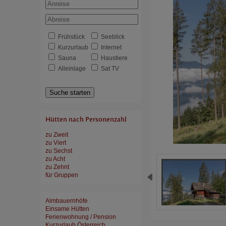
Frühstück
Seeblick
Kurzurlaub
Internet
Sauna
Haustiere
Alleinlage
Sat TV
Suche starten
Hütten nach Personenzahl
zu Zweit
zu Viert
zu Sechst
zu Acht
zu Zehnt
für Gruppen
Almbauernhöfe
Einsame Hütten
Ferienwohnung / Pension
Kurzurlaub Österreich