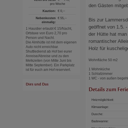
pro Woche
den Gästen mitge
Kaution:
€ 0,--
Nebenkosten
€ 55,--
Bis zur Lammersdo
einmalig:
geöffnet von 1.5.
1 Haustier erlaubt € 15/Nacht,
Ortstaxe von Euro 2,70 pro
der Hütte hat man
Person und Nacht.
romantischer Allei
Die Almhütte ist mit dem eigenen
Auto nicht erreichbar.
Holz für kuscheli
Shuttledienst ab Hof bei eurer
Anreise/Abreise und zu den
Wohnfläche 50 m2
Melkzeiten (von Mitte Juni bis
Mitte September). Ein Parkplatz
1 Wohnküche
ist für euch am Hof reserviert.
1 Schlafzimmer
1 WC - von außen begehb
Dies und Das
Details zum Feri
Heizmöglichkeit:
Klimaanlage:
Dusche:
Badewanne: