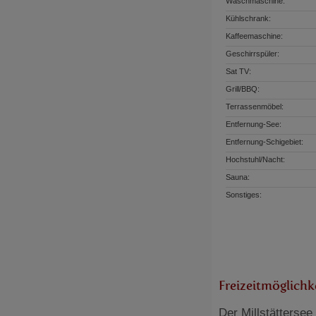
Waschmaschine:
Kühlschrank:
Kaffeemaschine:
Geschirrspüler:
Sat TV:
Grill/BBQ:
Terrassenmöbel:
Entfernung-See:
Entfernung-Schigebiet:
Hochstuhl/Nacht:
Sauna:
Sonstiges:
Freizeitmöglichk
Der Millstättersee