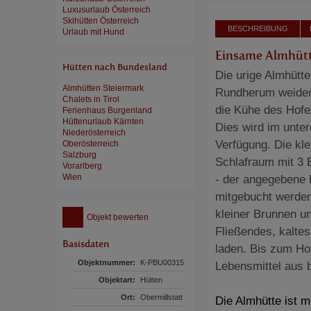
Luxusurlaub Österreich
Skihütten Österreich
BESCHREIBUNG
Urlaub mit Hund
Einsame Almhütt
Hütten nach Bundesland
Die urige Almhütte
Almhütten Steiermark
Rundherum weiden
Chalets in Tirol
die Kühe des Hofe
Ferienhaus Burgenland
Hüttenurlaub Kärnten
Dies wird im unte
Niederösterreich
Verfügung. Die kl
Oberösterreich
Salzburg
Schlafraum mit 3 B
Vorarlberg
Wien
- der angegebene P
mitgebucht werden
kleiner Brunnen un
Objekt bewerten
Fließendes, kalte
Basisdaten
laden. Bis zum Hof
Objektnummer:
K-PBU00315
Lebensmittel aus 
Objektart:
Hütten
Ort:
Obermillstatt
Die Almhütte ist m