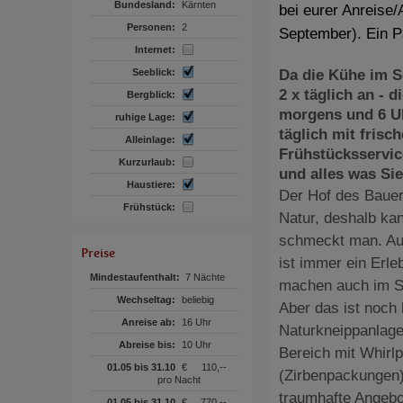
Bundesland:
Kärnten
bei eurer Anreise/
Personen:
2
September). Ein Pa
Internet:
Seeblick:
Da die Kühe im 
2 x täglich an - 
Bergblick:
morgens und 6 Uh
ruhige Lage:
täglich mit fris
Alleinlage:
Frühstücksservic
Kurzurlaub:
und alles was Si
Haustiere:
Der Hof des Bauern
Frühstück:
Natur, deshalb ka
schmeckt man. Auc
Preise
ist immer ein Erle
Mindestaufenthalt:
7 Nächte
machen auch im So
Wechseltag:
beliebig
Aber das ist noch 
Anreise ab:
16 Uhr
Naturkneippanlage,
Abreise bis:
10 Uhr
Bereich mit Whirl
01.05 bis 31.10
€
110,--
(Zirbenpackungen)
pro Nacht
traumhafte Angebo
01.05 bis 31.10
€
770,--