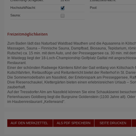
Entfernung-Schigebiet:
35 km
Zusatzbett/Nacht:
Hochstuhl/Nacht:
Pool:
Sauna:
Freizeitmöglichkeiten
Zum Baden lädt das Naturbad Waldbad Mauthen und die Aquaarena in Kötsch
Massagen, Sauna – Finnische Sauna, Dampfbad, Biosauna, Tepidarium, römi
Rutsche) ca. 15 min. mit dem Auto, und der Presseggersee ca. 30 min. mit dem
In Waidegg liegt der 18-Loch-Championship Golfplatz Gailtal mit angeschloss
Restaurant.
Einer der schönsten Radwege Kärntens führt der Gail entlang von Kötschach-
Kutschfahrten, Reitausflüge und Reitunterricht bietet der Reiterhof in St. Daniel
Die Sommerrodelbahn am Nassfeld, der Erlebnispark am Presseggersee, Raft
Dive Riesenschaukel, Klettergärten bieten einen erlebnisreichen Urlaub – Som
zauberhaft.
Auf der Tressdorfer Alm am Nassfeld können Sie eine Schaukäserei besuchen 
Ferienhauses Goldberg liegt die Burgruine Goldenstein (1100 Jahre alt). Oder
im Haubenrestaurant „Kellerwand“.
AUF DEN MERKZETTEL
ALS PDF SPEICHERN
SEITE DRUCKEN