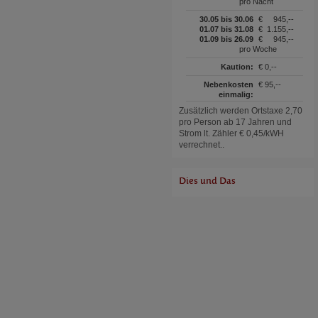
pro Nacht
30.05 bis 30.06
€
945,--
01.07 bis 31.08
€
1.155,--
01.09 bis 26.09
€
945,--
pro Woche
Kaution:
€ 0,--
Nebenkosten
€ 95,--
einmalig:
Zusätzlich werden Ortstaxe 2,70
pro Person ab 17 Jahren und
Strom lt. Zähler € 0,45/kWH
verrechnet..
Dies und Das