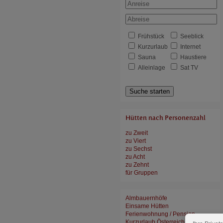
Frühstück
Seeblick
Kurzurlaub
Internet
Sauna
Haustiere
Alleinlage
Sat TV
Suche starten
Hütten nach Personenzahl
zu Zweit
zu Viert
zu Sechst
zu Acht
zu Zehnt
für Gruppen
Almbauernhöfe
Einsame Hütten
Ferienwohnung / Pension
Kurzurlaub Österreich