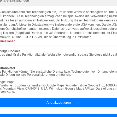
tsphäre-Einstellungen
BESCHREIBUNG
BELEGUNGSPLAN
ANFRAGE
BU
 Cookies und ähnliche Technologien ein, um unsere Website bestmöglich an Ihre B
u können. Diese Technologien ermöglichen beispielsweise die Verwendung best
Ferien Bauernhof Österreich
nd das Teilen auf sozialen Netzwerken. Bei Nutzung dieser Technologien kann es z
Das Ferienhaus Goldberg ist ein ehemaliges Bauerhaus auf der Sonnseite des 
ittlung an Anbieter in Drittstaaten, wie insbesondere die USA kommen. Da die USA
weiten Plateau in 950 m Seehöhe, inmitten von Wiesen und Wäldern. Das Fer
em Gerichtshof kein angemessenes Datenschutzniveau aufweist, bestehen aufgru
(ein schroffes Bergmassiv der Gailtaler Alpen mit 5 Gipfeln zwischen 2110 
g Risiken (Zugriff auf Daten durch US-Behörden, fehlende Rechtsbehelfe). Ihr Einw
den Karnischen Alpen, dem Reisskofel und dem Plöckengebiet in einer traumh
äß Art. 49 Abs. 1 lit. a DSGVO diese Übermittlung in Drittstaaten.
und ein prachtvoller Blick auf den Bergkranz schenken kostbare Tage.
formationen
Das verträumt gelegene Ferienhaus hat eine Wohnfläche von insgesamt 130 m², 
ndige Cookies
Erdgeschoß befindet sich eine Wohnküche mit Speisekammer, ein Wohnzimmer
es sind für die Funktionalität der Webseite notwendig, sodass Sie diese nicht deak
mit WC sowie eine Zirbenstube (die Zirbe wird die Königin der Alpen genannt.
die Belastungs- als auch auf die Erholungsfähigkeit des Menschen äußerst pos
die Zirbe in den ätherischen Ölen an uns weiter. Zirbenholz schafft messbar W
ittanbieter
e Funktionen können Sie zusätzliche Dienste bzw. Technologien von Drittanbietern
Im ersten Stock befindet sich ein Dreibettzimmer, ein Doppelzimmer, ein Zweit
wie Dritten weitere Personalisierungen ermöglichen.
Einzelbetten) und ein Duschbad mit WC. Vor dem Ferienhaus gibt es ein Plan
gle Maps
Sandkasten und ein Tischtennistisch. Für die großen Gäste stehen Sonnenlie
Website nutzt den Kartendienst Google Maps. Anbieter ist die Google Inc., 1600 A
Grill zur Verfügung.
, Mountain View, CA 94043, USA. Wir nutzen Google Maps API zur Darstellung ei
tiven Karte.
Wohnfläche 130 m2
1 Küche mit Speisekammer
1 Zirbenstube