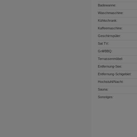
Badewanne:
Waschmaschine:
Kühlschrank:
Kaffeemaschine:
Geschirrspüler:
Sat TV:
Grill/BBQ:
Terrassenmöbel:
Entfernung-See:
Entfernung-Schigebiet:
Hochstuhl/Nacht:
Sauna:
Sonstiges: