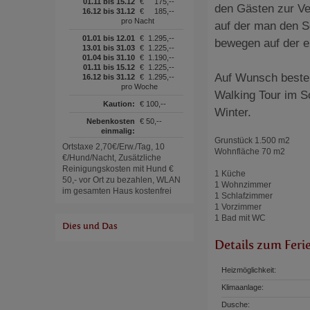
01.11 bis 15.12
€
175,--
den Gästen zur Ve
16.12 bis 31.12
€
185,--
pro Nacht
auf der man den S
01.01 bis 12.01
€
1.295,--
bewegen auf der e
13.01 bis 31.03
€
1.225,--
01.04 bis 31.10
€
1.190,--
01.11 bis 15.12
€
1.225,--
Auf Wunsch besteh
16.12 bis 31.12
€
1.295,--
pro Woche
Walking Tour im 
Kaution:
€ 100,--
Winter.
Nebenkosten
€ 50,--
einmalig:
Grunstück 1.500 m2
Ortstaxe 2,70€/Erw./Tag, 10
Wohnfläche 70 m2
€/Hund/Nacht, Zusätzliche
Reinigungskosten mit Hund €
1 Küche
50,- vor Ort zu bezahlen, WLAN
1 Wohnzimmer
im gesamten Haus kostenfrei
1 Schlafzimmer
1 Vorzimmer
1 Bad mit WC
Dies und Das
Details zum Feri
Heizmöglichkeit:
Klimaanlage:
Dusche: