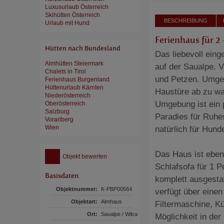
Luxusurlaub Österreich
Skihütten Österreich
BESCHREIBUNG
Urlaub mit Hund
Ferienhaus für 2
Hütten nach Bundesland
Das liebevoll ein
Almhütten Steiermark
auf der Saualpe. 
Chalets in Tirol
und Petzen. Umgeb
Ferienhaus Burgenland
Hüttenurlaub Kärnten
Haustüre ab zu wa
Niederösterreich
Umgebung ist ein 
Oberösterreich
Salzburg
Paradies für Ruhe
Vorarlberg
Wien
natürlich für Hund
Das Haus ist eben
Objekt bewerten
Schlafsofa für 1 P
Basisdaten
komplett ausgesta
Objektnummer:
K-PBP00564
verfügt über eine
Objektart:
Almhaus
Filtermaschine, Kü
Ort:
Saualpe / Witra
Möglichkeit in de