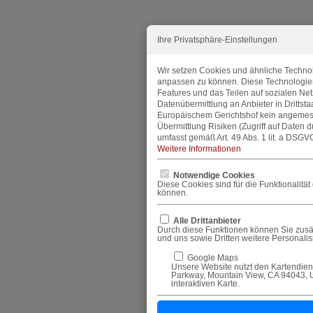
Ihre Privatsphäre-Einstellungen
Wir setzen Cookies und ähnliche Technol
anpassen zu können. Diese Technologie
Features und das Teilen auf sozialen Ne
Datenübermittlung an Anbieter in Dritts
Europäischem Gerichtshof kein angemes
Übermittlung Risiken (Zugriff auf Daten 
umfasst gemäß Art. 49 Abs. 1 lit. a DSGVO
Weitere Informationen
Notwendige Cookies
Diese Cookies sind für die Funktionalitä
können.
Alle Drittanbieter
Durch diese Funktionen können Sie zusät
und uns sowie Dritten weitere Personali
Google Maps
Unsere Website nutzt den Kartendiens
Parkway, Mountain View, CA 94043, U
interaktiven Karte.