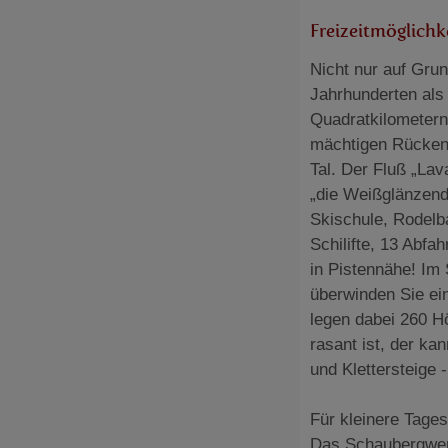
Freizeitmöglichk
Nicht nur auf Grun
Jahrhunderten als 
Quadratkilometern
mächtigen Rücken 
Tal. Der Fluß „Lav
„die Weißglänzend
Skischule, Rodelba
Schilifte, 13 Abfa
in Pistennähe! Im
überwinden Sie ei
legen dabei 260 
rasant ist, der ka
und Klettersteige -
Für kleinere Tages
Das Schaubergwer