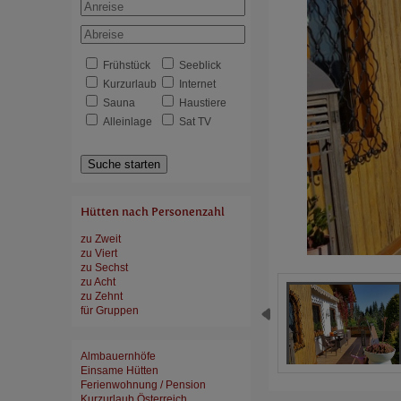
Frühstück
Seeblick
Kurzurlaub
Internet
Sauna
Haustiere
Alleinlage
Sat TV
Suche starten
Hütten nach Personenzahl
zu Zweit
zu Viert
zu Sechst
zu Acht
zu Zehnt
für Gruppen
Almbauernhöfe
Einsame Hütten
Ferienwohnung / Pension
Kurzurlaub Österreich