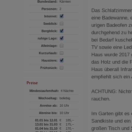
Bundesland:
Kärnten
Personen:
2
Das Schlafzimmer 
Internet:
eine Badewanne, 
Seeblick:
urigen Badeofen zu
Bergblick:
durchgehend zu he
ruhige Lage:
bei Bedarf kusche
Alleinlage:
TV sowie eine Led
Kurzurlaub:
Haus wurde 2017 g
Haustiere:
das Holz und die P
Frühstück:
Haus überall Infr
empfiehlt sich ein
Preise
ACHTUNG: Nichtrau
Mindestaufenthalt:
4 Nächte
rauchen.
Wechseltag:
beliebig
Anreise ab:
16 Uhr
Im Garten gibt es
Abreise bis:
10 Uhr
Sandkiste und ein 
01.01 bis 12.01
€
185,--
13.01 bis 31.03
€
175,--
großen Tisch und 
01.04 bis 31.10
€
170,--