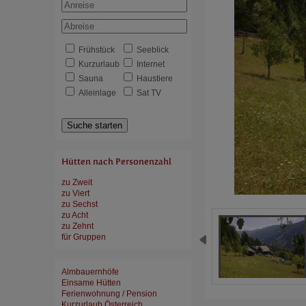
Frühstück
Seeblick
Kurzurlaub
Internet
Sauna
Haustiere
Alleinlage
Sat TV
Suche starten
Hütten nach Personenzahl
zu Zweit
zu Viert
zu Sechst
zu Acht
zu Zehnt
für Gruppen
Almbauernhöfe
Einsame Hütten
Ferienwohnung / Pension
Kurzurlaub Österreich