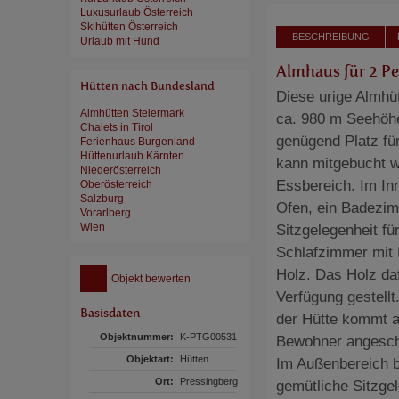
Luxusurlaub Österreich
Skihütten Österreich
BESCHREIBUNG
Urlaub mit Hund
Almhaus für 2 Pe
Hütten nach Bundesland
Diese urige Almhüt
Almhütten Steiermark
ca. 980 m Seehöhe.
Chalets in Tirol
genügend Platz fü
Ferienhaus Burgenland
Hüttenurlaub Kärnten
kann mitgebucht w
Niederösterreich
Essbereich. Im In
Oberösterreich
Salzburg
Ofen, ein Badezi
Vorarlberg
Wien
Sitzgelegenheit fü
Schlafzimmer mit D
Holz. Das Holz da
Objekt bewerten
Verfügung gestell
Basisdaten
der Hütte kommt a
Objektnummer:
K-PTG00531
Bewohner angesch
Objektart:
Hütten
Im Außenbereich b
Ort:
Pressingberg
gemütliche Sitzge