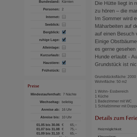
Bundesland:
Kärnten
Die Hütte liegt in
Personen:
2
zu hören – die ma
Internet:
Im Sommer wird ei
Seeblick:
Mäharbeiten auf d
Bergblick:
auf einen Besuch v
ruhige Lage:
Einige Obstbäume 
Alleinlage:
es gerne gesehen
Kurzurlaub:
Hunde erlaubt - A
Haustiere:
Grundstück ist nic
Frühstück:
Grundstücksfläche: 2000
Wohnfläche: 50 m2
Preise
1 Wohn- Essbereich
Mindestaufenthalt:
7 Nächte
1 Küche
1 Badezimmer mit WC
Wechseltag:
beliebig
1 Schlafzimmer mit Doppe
Anreise ab:
16 Uhr
Details zum Feri
Abreise bis:
10 Uhr
01.05 bis 30.06
€
65,--
01.07 bis 31.08
€
75,--
Heizmöglichkeit:
01.09 bis 31.10
€
65,--
Klimaanlage: