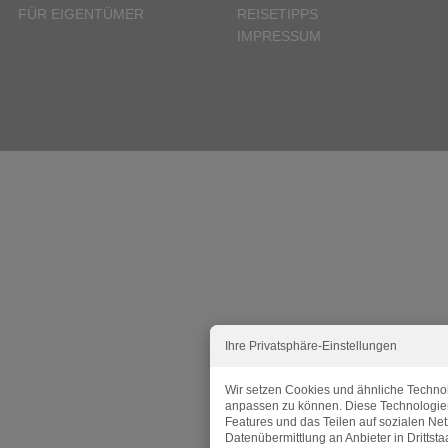
FÜR EIGENTÜMER
REISETIPPS
IMPRESSUM
Ihre Privatsphäre-Einstellungen
Wir setzen Cookies und ähnliche Technol
anpassen zu können. Diese Technologie
Features und das Teilen auf sozialen Ne
Datenübermittlung an Anbieter in Dritts