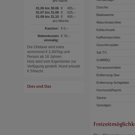
pro Nacht
Dusche:
01.05 bis 30.06
€
455,--
01.07 bis 31.08
€
525,--
Badewanne:
01.09 bis 31.10
€
455,--
pro Woche
Waschmaschine:
Kaution:
€ 0,--
Kühlschrank:
Nebenkosten
€ 70,--
Kaffeemaschine:
einmalig:
Geschirrspüler:
Die Ortstaxe wird extra
verrechnet € 2,40/Tag und
Sat TV:
Person ab 16 Jahren.
Grill/BBQ:
Holz wird vom Eigentümer zur
Verfügung gestellt. Hund erlaubt
Terrassenmöbel:
€ 5/Nacht.
Entfernung-See:
Entfernung-Schigebiet:
Dies und Das
Hochstuhl/Nacht:
Sauna:
Sonstiges:
Freizeitmöglichk